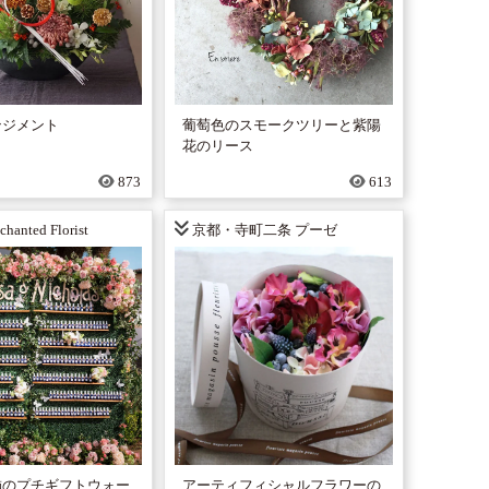
ンジメント
葡萄色のスモークツリーと紫陽
花のリース
873
613
chanted Florist
京都・寺町二条 プーゼ
飾のプチギフトウォー
アーティフィシャルフラワーの