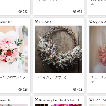
ル
582
673
asion Inc.
TECAPO
Style de
のバラのロマンチッ
ドライのリースブーケ
チューリ
ケ
526
492
asion Inc.
Branching Out Floral & Event Design
BIANCA