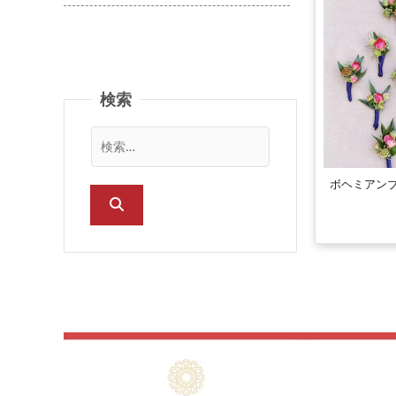
バラ（薔薇）
ガーベラ
コスモス
検索
カーネーション
ユリ
カラー
ボヘミアン
ヒマワリ
ダリア
アジサイ
チューリップ
マム（菊）
ハイビスカス