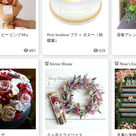
ピー ピンクMix
Petit bonheur プティ ボヌー（胡
迎春アレ
蝶蘭）
683
629
Kleine Blume
Nisie’s En
リザ
八ヶ岳ドライリース
見事な装