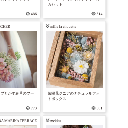
カセット
486
514
 ACHER
mille la chouette
ップとかすみ草のブー
紫陽花ジニアのナチュラルフォ
トボックス
773
501
RA MARINA TERRACE
mekku