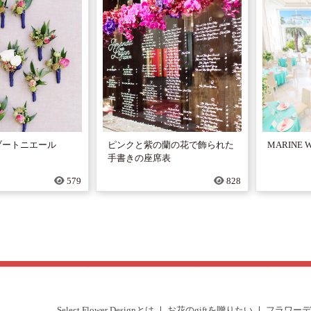
ブートニエール
ピンクと紫の蘭の花で飾られた
MARINE
手書きの座席表
579
828
Select Flower Designとは
｜
お花のgiftを贈りたい
｜
フラワーデ