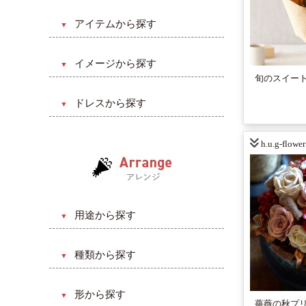
和風
アイテムから探す
洋風
ブーケ
挙式のみ
イメージから探す
ヘアード
旬のスイート
披露宴
キュート・ラブリー系
会場装飾（会食）
ドレスから探す
ガーデン
クリスマス・バレンタイン系
ウェルカムスペース
Aライン
ビーチ
カジュアル・ポップ系
h.u.g-flower
プチギフト
プリンセスライン
レストラン
ゴージャス系
リストレット
マーメイドライン
二次会（パーティ）
ナチュラル系
ウェディングケーキ
エンパイアライン
ゲストハウス
クラシカル系
用途から探す
スレンダーライン
ナイト
ヴィンテージ系
誕生日・記念日
セパレート
種類から探す
ホテル
ディズニー系
結婚・出産祝い
ミニ丈
生花
ティファニー系
開店・開設・移転
形から探す
ベルライン
薔薇の秋プ
造花（アーティフィシャル）