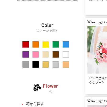
モダン系
還暦・長寿祝い
花束
プリザーブドフラワー
アジアン系
お見舞い
リース
ドライフラワー
お悔やみ・お供え
器（花瓶）
Inviting Occ
引っ越し・新築祝い
BOX入り
送別・退職祝い
フォトフレーム
昇進・昇格祝い
壁掛け
発表会・公演祝い
スタンドフラワー
フラワーアクセサリー
アニマルフラワー
ピンクと赤
クなブーケ
Inviting Occ
花から探す