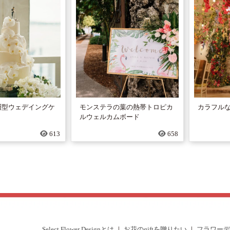
層型ウェデイングケ
モンステラの葉の熱帯トロピカ
カラフル
ルウェルカムボード
613
658
Select Flower Designとは
｜
お花のgiftを贈りたい
｜
フラワーデ