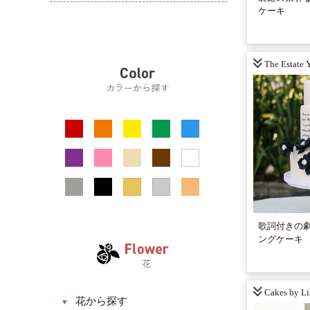
モダン系
還暦・長寿祝い
ケーキ
花束
プリザーブドフラワー
アジアン系
お見舞い
リース
ドライフラワー
お悔やみ・お供え
器（花瓶）
The Estate 
引っ越し・新築祝い
BOX入り
送別・退職祝い
フォトフレーム
昇進・昇格祝い
壁掛け
発表会・公演祝い
スタンドフラワー
フラワーアクセサリー
アニマルフラワー
歌詞付きの
ングケーキ
Cakes by Li
花から探す