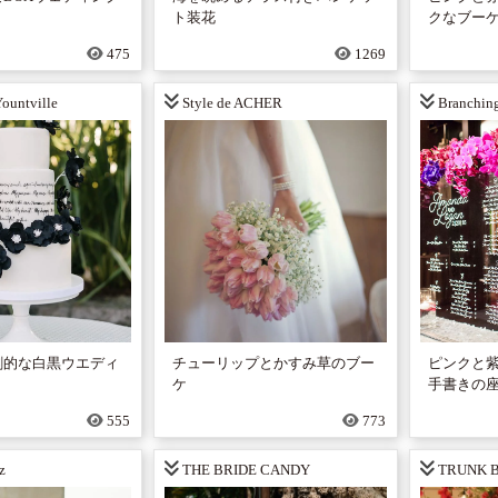
ト装花
クなブー
475
1269
Yountville
Style de ACHER
Branching 
劇的な白黒ウエディ
チューリップとかすみ草のブー
ピンクと
ケ
手書きの
555
773
z
THE BRIDE CANDY
TRUNK 