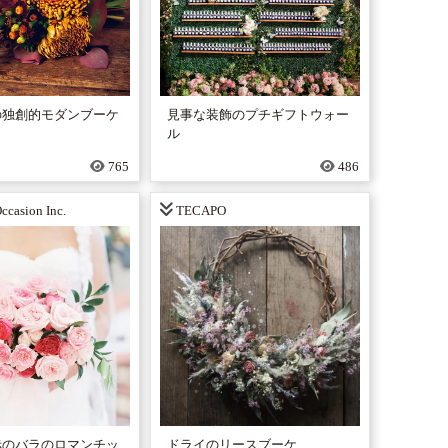
の独創的モダンブーケ
見事な装飾のプチギフトウォー
ル
765
486
Occasion Inc.
TECAPO
赤のバラのロマンチッ
ドライのリースブーケ