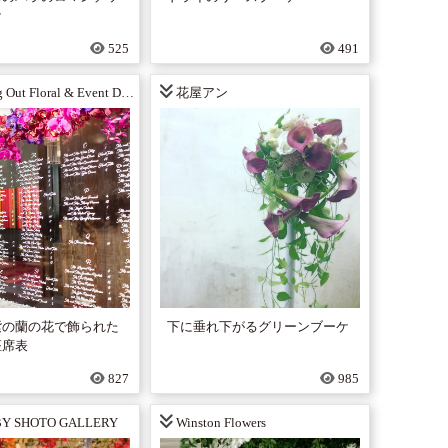
ケ
525
491
Out Floral & Event Design
花屋アン
紫の蘭の花で飾られた
下に垂れ下がるグリーンブーケ
座席表
827
985
BY SHOTO GALLERY
Winston Flowers