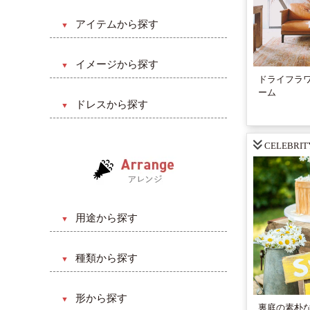
和風
アイテムから探す
洋風
ブーケ
挙式のみ
イメージから探す
ヘアード
ドライフラ
披露宴
キュート・ラブリー系
ーム
会場装飾（会食）
ドレスから探す
ガーデン
クリスマス・バレンタイン系
ウェルカムスペース
Aライン
ビーチ
カジュアル・ポップ系
CELEBRIT
プチギフト
プリンセスライン
レストラン
ゴージャス系
リストレット
マーメイドライン
二次会（パーティ）
ナチュラル系
ウェディングケーキ
エンパイアライン
ゲストハウス
クラシカル系
用途から探す
スレンダーライン
ナイト
ヴィンテージ系
誕生日・記念日
セパレート
種類から探す
ホテル
ディズニー系
結婚・出産祝い
ミニ丈
生花
ティファニー系
開店・開設・移転
形から探す
ベルライン
裏庭の素朴な
造花（アーティフィシャル）