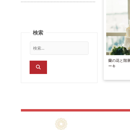
バラ（薔薇）
ガーベラ
コスモス
検索
カーネーション
ユリ
カラー
蘭の花と階
ーキ
ヒマワリ
ダリア
アジサイ
チューリップ
マム（菊）
ハイビスカス