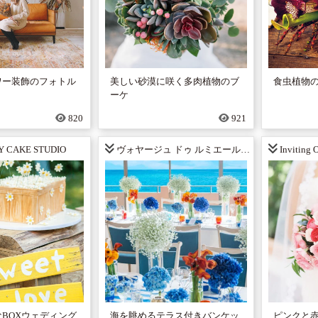
ワー装飾のフォトル
美しい砂漠に咲く多肉植物のブ
食虫植物
ーケ
820
921
Y CAKE STUDIO
ヴォヤージュ ドゥ ルミエール 北谷リゾート
Inviting 
BOXウェディング
海を眺めるテラス付きバンケッ
ピンクと