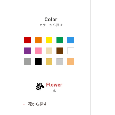
プリザーブドフラワー
アジアン系
お見舞い
リース
ドライフラワー
お悔やみ・お供え
器（花瓶）
引っ越し・新築祝い
BOX入り
送別・退職祝い
フォトフレーム
昇進・昇格祝い
壁掛け
発表会・公演祝い
スタンドフラワー
フラワーアクセサリー
アニマルフラワー
花から探す
バラ（薔薇）