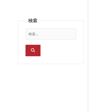
ガーベラ
コスモス
検索
カーネーション
ユリ
カラー
ヒマワリ
ダリア
アジサイ
チューリップ
マム（菊）
ハイビスカス
ラン（蘭）