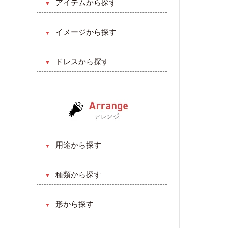
アイテムから探す
洋風
ブーケ
挙式のみ
イメージから探す
ヘアード
披露宴
キュート・ラブリー系
会場装飾（会食）
ドレスから探す
ガーデン
クリスマス・バレンタイン系
ウェルカムスペース
Aライン
ビーチ
カジュアル・ポップ系
プチギフト
プリンセスライン
レストラン
ゴージャス系
リストレット
マーメイドライン
二次会（パーティ）
ナチュラル系
ウェディングケーキ
エンパイアライン
ゲストハウス
クラシカル系
用途から探す
スレンダーライン
ナイト
ヴィンテージ系
誕生日・記念日
セパレート
種類から探す
ホテル
ディズニー系
結婚・出産祝い
ミニ丈
生花
ティファニー系
開店・開設・移転
形から探す
ベルライン
造花（アーティフィシャル）
モダン系
還暦・長寿祝い
花束