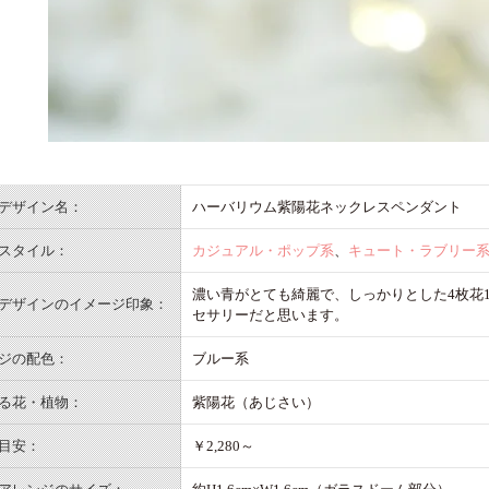
デザイン名：
ハーバリウム紫陽花ネックレスペンダント
スタイル：
カジュアル・ポップ系
、
キュート・ラブリー
濃い青がとても綺麗で、しっかりとした4枚花
デザインのイメージ印象：
セサリーだと思います。
ジの配色：
ブルー系
る花・植物：
紫陽花（あじさい）
目安：
￥2,280～