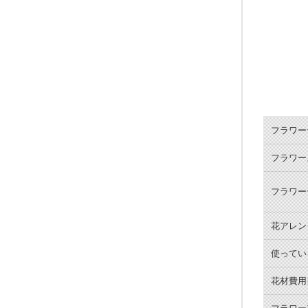
春の花
夏の花
秋の花
冬の花
フラワー
フラワー
フラワー
花アレン
使ってい
花材費用