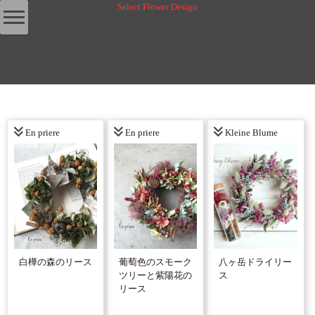
Select Flower Design
En priere
En priere
Kleine Blume
白樺の森のリース
葡萄色のスモーク
八ヶ岳ドライリー
ツリーと紫陽花の
ス
リース