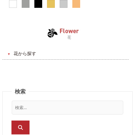
発表会・公演祝い
スタンドフラワー
フラワーアクセサリー
アニマルフラワー
花から探す
バラ（薔薇）
ガーベラ
コスモス
検索
カーネーション
ユリ
カラー
ヒマワリ