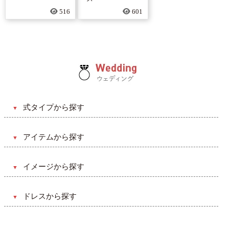
516
601
式タイプから探す
和風
アイテムから探す
洋風
ブーケ
挙式のみ
イメージから探す
ヘアード
披露宴
キュート・ラブリー系
会場装飾（会食）
ドレスから探す
ガーデン
クリスマス・バレンタイン系
ウェルカムスペース
Aライン
ビーチ
カジュアル・ポップ系