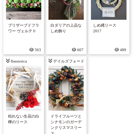
プリザーブドフラ
白ダリアの上品な
しめ縄リース
ワー ヴェルテⅡ
しめ飾り
2017
563
607
489
flannerica
デイルズフォード
枯れない生花の白
ドライフルーツと
樺のリース
シナモンのガーデ
ンクリスマスリー
ス