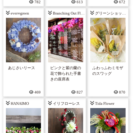
782
613
672
ever∞green
Branching Out Floral & Event Design
グリーンショップ八木
あじさいリース
ピンクと紫の蘭の
ふわっふわミモザ
花で飾られた手書
のスワッグ
きの座席表
469
827
870
HANAIMO
イリフローレス
Tida Flower