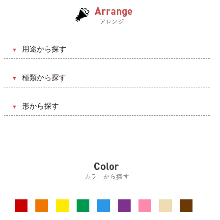
プチギフト
プリンセスライン
レストラン
ゴージャス系
リストレット
マーメイドライン
二次会（パーティ）
ナチュラル系
ウェディングケーキ
エンパイアライン
ゲストハウス
クラシカル系
用途から探す
スレンダーライン
ナイト
ヴィンテージ系
誕生日・記念日
セパレート
種類から探す
ホテル
ディズニー系
結婚・出産祝い
ミニ丈
生花
ティファニー系
開店・開設・移転
形から探す
ベルライン
造花（アーティフィシャル）
モダン系
還暦・長寿祝い
花束
プリザーブドフラワー
アジアン系
お見舞い
リース
ドライフラワー
お悔やみ・お供え
器（花瓶）
引っ越し・新築祝い
BOX入り
送別・退職祝い
フォトフレーム
昇進・昇格祝い
壁掛け