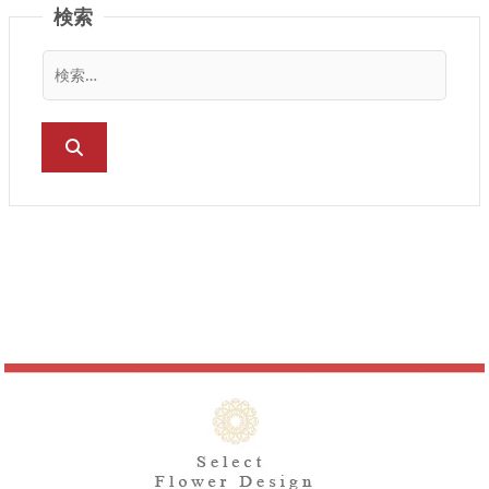
コスモス
検索
カーネーション
ユリ
カラー
ヒマワリ
ダリア
アジサイ
チューリップ
マム（菊）
ハイビスカス
ラン（蘭）
春の花
夏の花