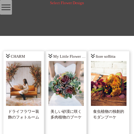
Select Flower Design
CHARM
My Little Flower Shop
fiore soffitta
ドライフラワー装
美しい砂漠に咲く
食虫植物の独創的
飾のフォトルーム
多肉植物のブーケ
モダンブーケ