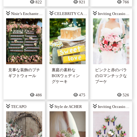
822
921
766
Nisie’s Enchanted Florist
CELEBRITY CAKE STUDIO
Inviting Occasion Inc.
見事な装飾のプチ
裏庭の素朴な
ピンクと赤のバラ
ギフトウォール
BOXウェディン
のロマンチックな
グケーキ
ブーケ
486
475
526
TECAPO
Style de ACHER
Inviting Occasion Inc.