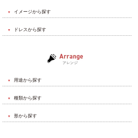
ブーケ
挙式のみ
イメージから探す
ヘアード
披露宴
キュート・ラブリー系
会場装飾（会食）
ドレスから探す
ガーデン
クリスマス・バレンタイン系
ウェルカムスペース
Aライン
ビーチ
カジュアル・ポップ系
プチギフト
プリンセスライン
レストラン
ゴージャス系
リストレット
マーメイドライン
二次会（パーティ）
ナチュラル系
ウェディングケーキ
エンパイアライン
ゲストハウス
クラシカル系
用途から探す
スレンダーライン
ナイト
ヴィンテージ系
誕生日・記念日
セパレート
種類から探す
ホテル
ディズニー系
結婚・出産祝い
ミニ丈
生花
ティファニー系
開店・開設・移転
形から探す
ベルライン
造花（アーティフィシャル）
モダン系
還暦・長寿祝い
花束
プリザーブドフラワー
アジアン系
お見舞い