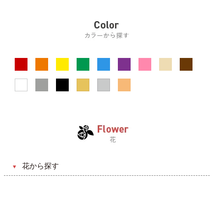
リース
ドライフラワー
お悔やみ・お供え
器（花瓶）
引っ越し・新築祝い
BOX入り
送別・退職祝い
フォトフレーム
昇進・昇格祝い
壁掛け
発表会・公演祝い
スタンドフラワー
フラワーアクセサリー
アニマルフラワー
花から探す
バラ（薔薇）
ガーベラ