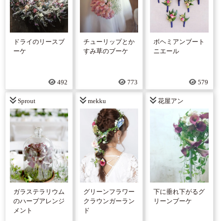
ドライのリースブ
チューリップとか
ボヘミアンブート
ーケ
すみ草のブーケ
ニエール
492
773
579
Sprout
mekku
花屋アン
ガラステラリウム
グリーンフラワー
下に垂れ下がるグ
のハーブアレンジ
クラウンガーラン
リーンブーケ
メント
ド