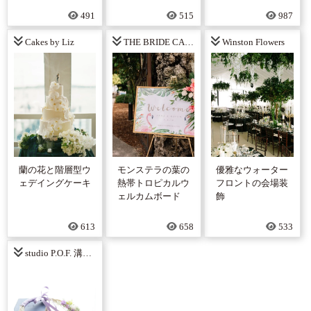
491
515
987
Cakes by Liz
THE BRIDE CANDY
Winston Flowers
蘭の花と階層型ウ
モンステラの葉の
優雅なウォーター
ェデイングケーキ
熱帯トロピカルウ
フロントの会場装
ェルカムボード
飾
613
658
533
studio P.O.F. 溝口富美子